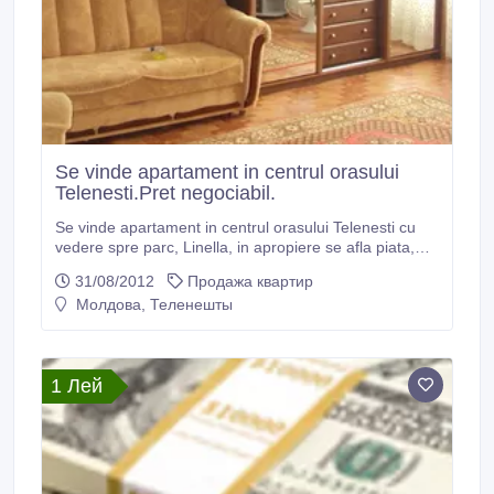
Se vinde apartament in centrul orasului
Telenesti.Pret negociabil.
Se vinde apartament in centrul orasului Telenesti cu
vedere spre parc, Linella, in apropiere se afla piata,
policlinica, farmacie, teren de joaca pentru copii. Pret -
31/08/2012
Продажа квартир
20 000 euro..
Молдова, Теленешты
1 Лей