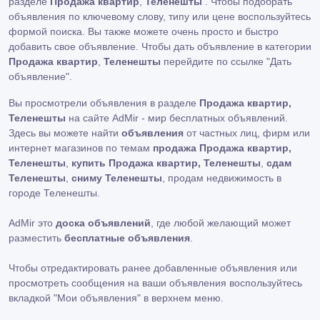
разделе
Продажа квартир
,
Теленешты
. Чтобы подобрать
объявления по ключевому слову, типу или цене воспользуйтесь
формой поиска. Вы также можете очень просто и быстро
добавить свое объявление. Чтобы дать объявление в категории
Продажа квартир
,
Теленешты
перейдите по ссылке
"Дать
объявление"
.
Вы просмотрели объявления в разделе
Продажа квартир,
Теленешты
на сайте AdMir - мир бесплатных объявлений.
Здесь вы можете найти
объявления
от частных лиц, фирм или
интернет магазинов по темам
продажа Продажа квартир,
Теленешты
,
купить Продажа квартир, Теленешты
,
сдам
Теленешты
,
сниму Теленешты
, продам недвижимость в
городе Теленешты.
AdMir это
доска объявлений
, где любой желающий может
разместить
бесплатные объявления
.
Чтобы отредактировать ранее добавленные объявления или
просмотреть сообщения на ваши объявления воспользуйтесь
вкладкой
"Мои объявления"
в верхнем меню.