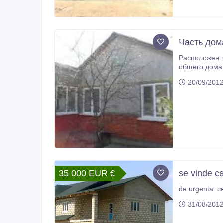
Часть дом
Расположен по ул.Дойна пос
общего дома. Свой
Просторная кухня 1
20/09/201
Интернет.
35 000 EUR €
se vinde ca
de urgenta..c
31/08/201