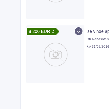
8 200 EUR €
se vinde a
str.Renashter
31/08/201