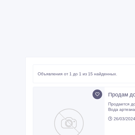
Объявления от 1 до 1 из 15 найденных.
Продам до
Продается дом 68 кв.м. с большим участком 78сот. В доме 2 комнаты кухня сени. Имеется погреб, хозпостр
Вода артезиа
26/03/202