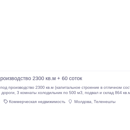
роизводство 2300 кв.м + 60 соток
под производство 2300 кв.м (капитальное строение в отличном сост
4 кв.м, рампа, электрическая станция, 2 колодца
артезианки на участке, асфальтированная дорога. Отлично расположе
2
Коммерческая недвижимость
Молдова, Теленешты