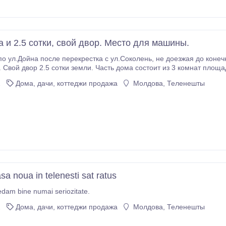
а и 2.5 сотки, свой двор. Место для машины.
ле перекрестка с ул.Соколень, не доезжая до конечной 162 маршрутки. Часть дома выходит в торец
 двор 2.5 сотки земли. Часть дома состоит из 3 комнат площадью 12, 12 и 11 кв.м. Комна
0 кв.м. Состояние жилое на окнах стеклопакеты. Коммуникации газ, водопровод, электричество
2
Дома, дачи, коттеджи продажа
Молдова, Теленешты
sa noua in telenesti sat ratus
edam bine numai seriozitate.
2
Дома, дачи, коттеджи продажа
Молдова, Теленешты