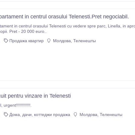
artament in centrul orasului Telenesti.Pret negociabil.
rul orasului Telenesti cu vedere spre parc, Linella, in apropiere se afla piata, policlinica, farmacie, teren de
opii. Pret - 20 000 euro..
2
Продажа квартир
Молдова, Теленешты
uit pentru vinzare in Telenesti
pret negociabil, urgent!!!!!!!!!!!!.
2
Дома, дачи, коттеджи продажа
Молдова, Теленешты