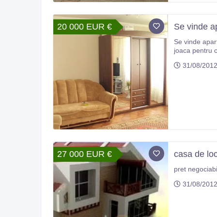
20 000 EUR €
Se vinde ap
Se vinde apartament in cent
joaca pentru c
31/08/201
27 000 EUR €
casa de loc
31/08/201