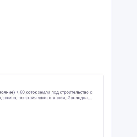
ояние) + 60 соток земли под строительство с
н по маршруту Кишинев-Оргеев-Бельцы у въезда в с.