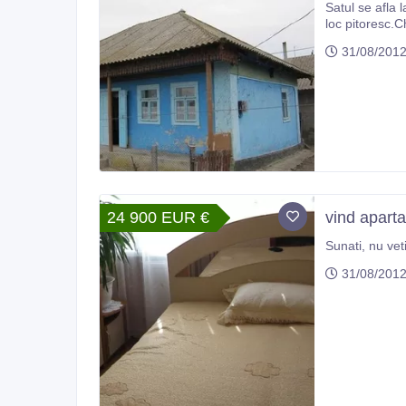
Satul se afla 
loc pitoresc.C
vara - Hambar
31/08/201
24 900 EUR €
vind aparta
Sunati, nu veti
31/08/201