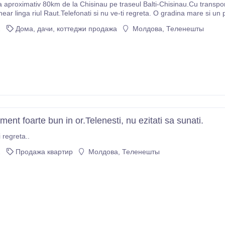
la aproximativ 80km de la Chisinau pe traseul Balti-Chisinau.Cu transpor
hear linga riul Raut.Telefonati si nu ve-ti regreta. O gradina mare si un 
.
2
Дома, дачи, коттеджи продажа
Молдова, Теленешты
ment foarte bun in or.Telenesti, nu ezitati sa sunati.
 regreta..
2
Продажа квартир
Молдова, Теленешты