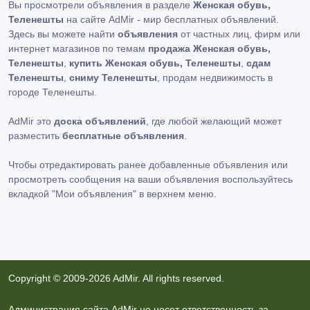
Вы просмотрели объявления в разделе
Женская обувь,
Теленешты
на сайте AdMir - мир бесплатных объявлений.
Здесь вы можете найти
объявления
от частных лиц, фирм или
интернет магазинов по темам
продажа Женская обувь,
Теленешты
,
купить Женская обувь, Теленешты
,
сдам
Теленешты
,
сниму Теленешты
, продам недвижимость в
городе Теленешты.
AdMir это
доска объявлений
, где любой желающий может
разместить
бесплатные объявления
.
Чтобы отредактировать ранее добавленные объявления или
просмотреть сообщения на ваши объявления воспользуйтесь
вкладкой
"Мои объявления"
в верхнем меню.
Copyright © 2009-2026 AdMir. All rights reserved.
Администрация сайта AdMir не несет ответственность за