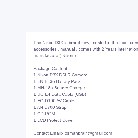
The Nikon D3X is brand new , sealed in the box , co
accessories , manual , comes with 2 Years internatio
manufacture ( Nikon ) .
Package Content
1 Nikon D3X DSLR Camera
1 EN-EL3e Battery Pack
1 MH-18a Battery Charger
1 UC-E4 Data Cable (USB)
1 EG-D100 AV Cable
1 AN-D700 Strap
1 CD-ROM
1 LCD Protect Cover
Contact Email:- osmanbrain@gmail.com
Contact Email:- fazilah.tradenet000@gmail.com
Skype:- osmani.brain
Skype:- alberto.isla1980