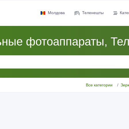
Молдова
Теленешты
Кате
ьные фотоаппараты, Те
Все категории
Зер