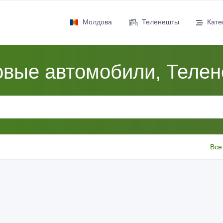
Молдова
Теленешты
Кате
овые автомобили, Теле
Все